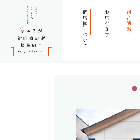
商店街について
お店を探す
組合活動